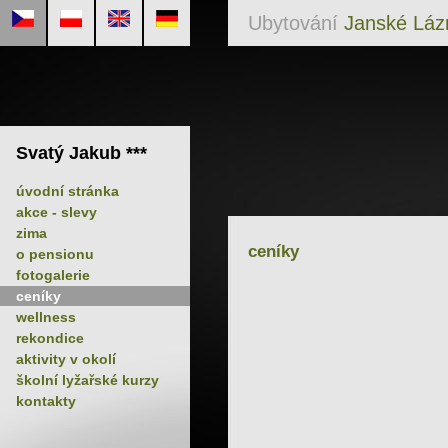
Ubytování
Janské Láz
Svatý Jakub ***
úvodní stránka
akce - slevy
zima
ceníky
o pensionu
fotogalerie
ceníky
wellness
rekondice
aktivity v okolí
školní lyžařské kurzy
kontakty